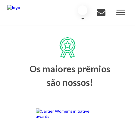
Os maiores prêmios
são nossos!