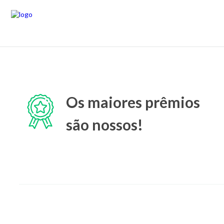
Os maiores prêmios
são nossos!