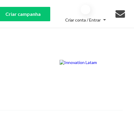
Criar campanha
Criar conta / Entrar