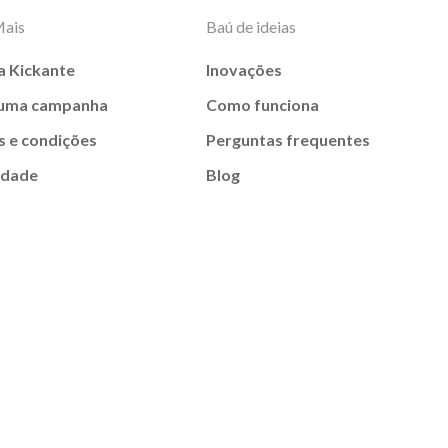
Mais
Baú de ideias
a Kickante
Inovações
 uma campanha
Como funciona
 e condições
Perguntas frequentes
idade
Blog