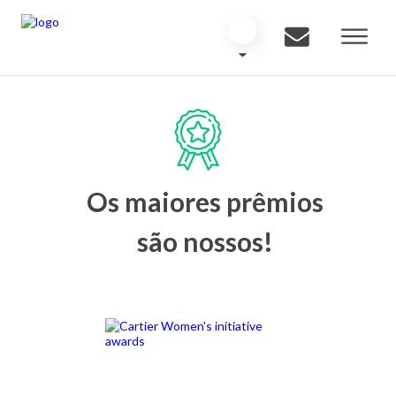
Os maiores prêmios
são nossos!