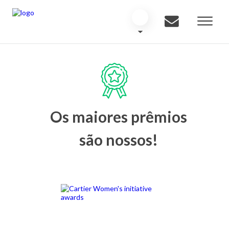
Os maiores prêmios
são nossos!