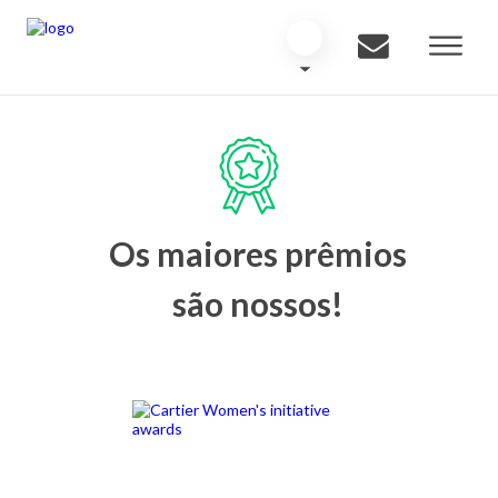
Os maiores prêmios
são nossos!