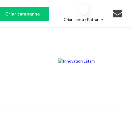
Criar campanha
Criar conta / Entrar