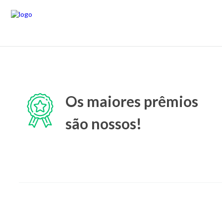
Os maiores prêmios
são nossos!