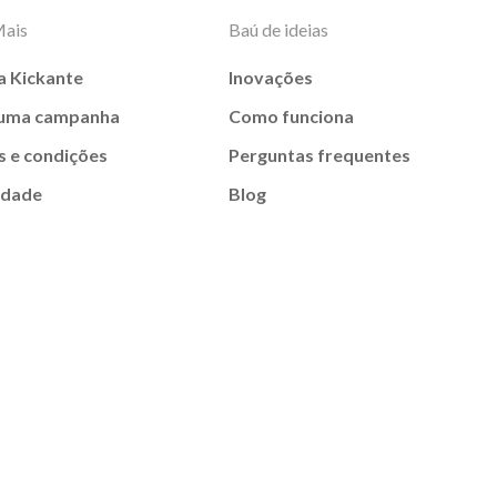
Mais
Baú de ideias
a Kickante
Inovações
 uma campanha
Como funciona
 e condições
Perguntas frequentes
idade
Blog