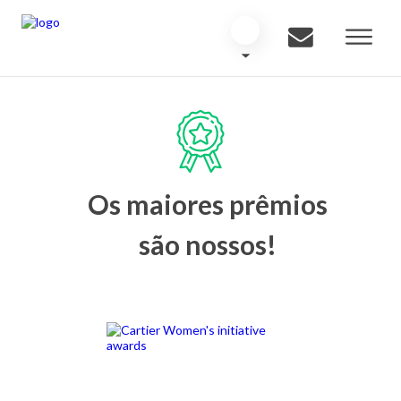
Os maiores prêmios
são nossos!