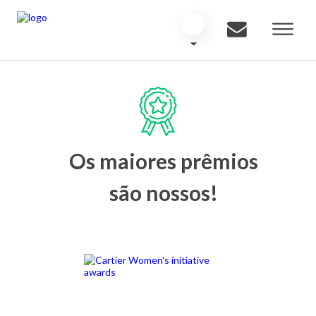
Os maiores prêmios
são nossos!