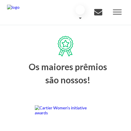
Os maiores prêmios
são nossos!