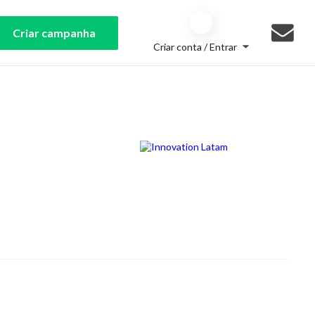
Criar campanha
Criar conta / Entrar