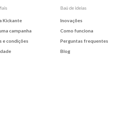
Mais
Baú de ideias
a Kickante
Inovações
 uma campanha
Como funciona
 e condições
Perguntas frequentes
idade
Blog