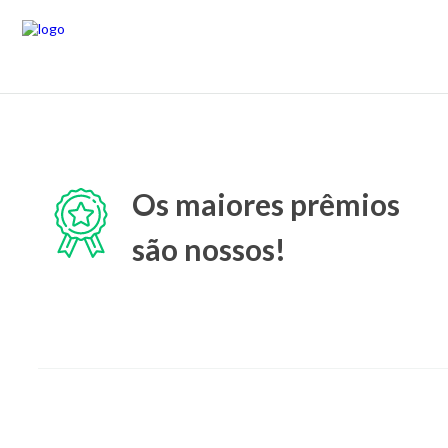
Os maiores prêmios
são nossos!