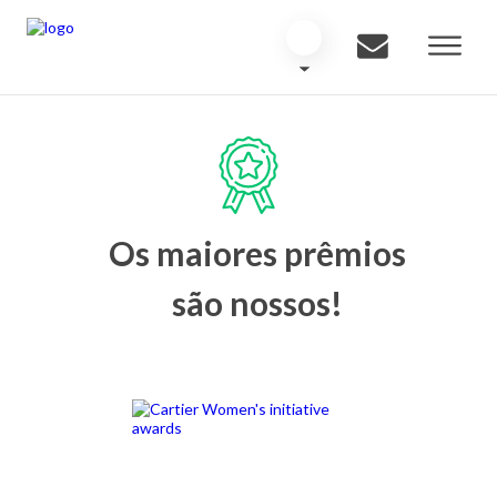
Os maiores prêmios
são nossos!