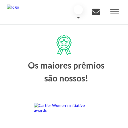
Os maiores prêmios
são nossos!