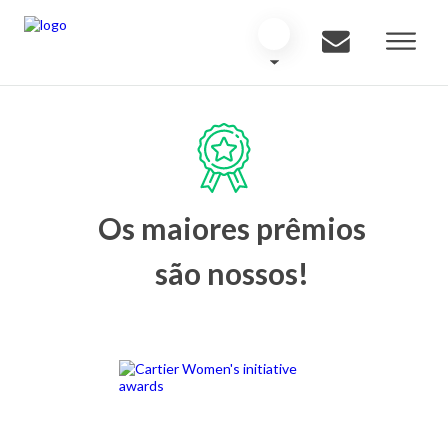
Os maiores prêmios
são nossos!