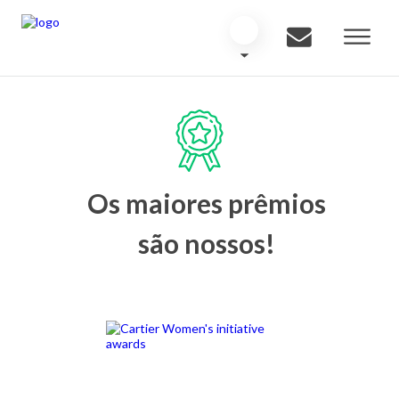
Os maiores prêmios
são nossos!