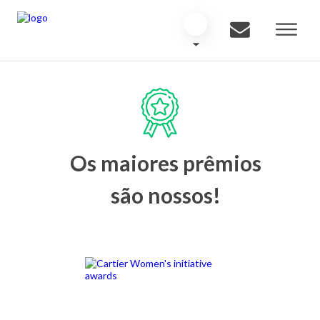
Os maiores prêmios
são nossos!