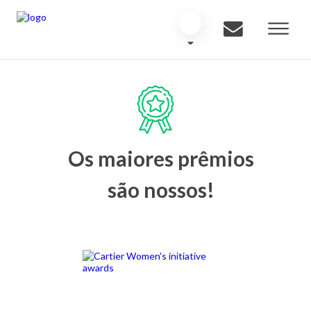
Os maiores prêmios
são nossos!