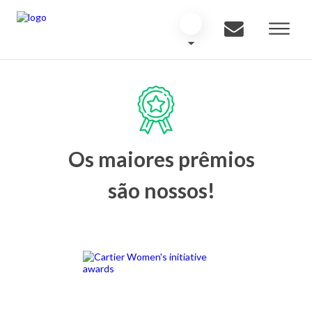
Os maiores prêmios
são nossos!