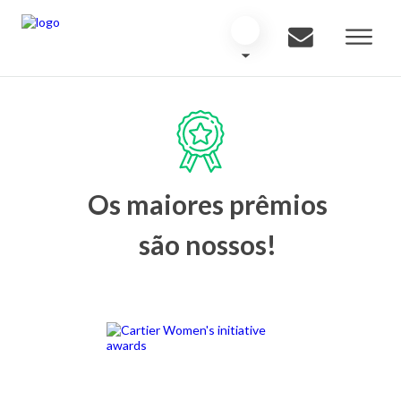
Os maiores prêmios
são nossos!