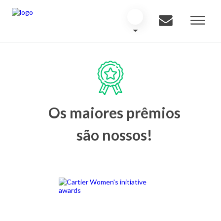
Os maiores prêmios
são nossos!