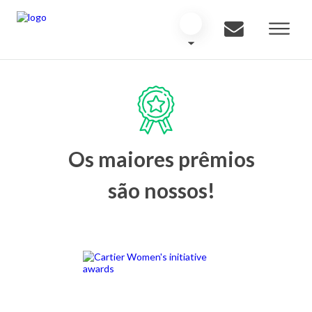
Os maiores prêmios
são nossos!