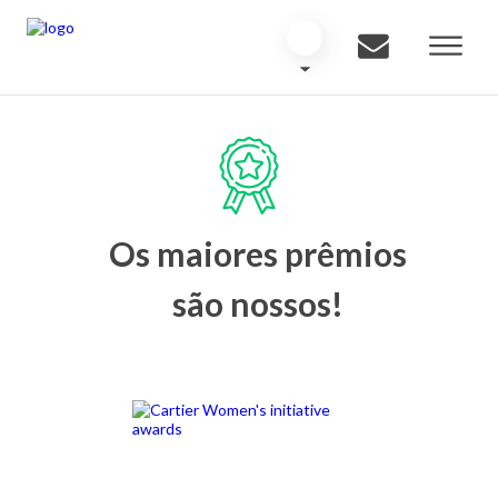
Os maiores prêmios
são nossos!