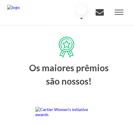
Os maiores prêmios
são nossos!