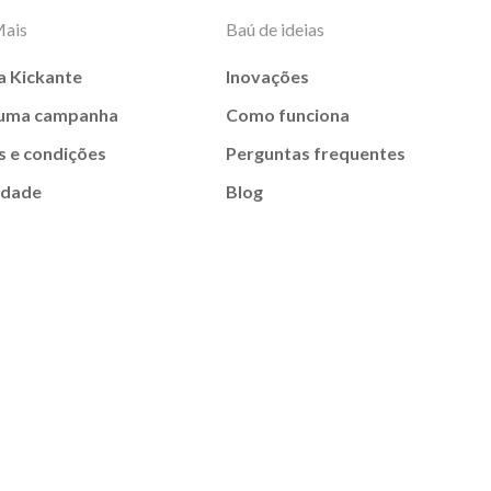
Mais
Baú de ideias
a Kickante
Inovações
 uma campanha
Como funciona
 e condições
Perguntas frequentes
idade
Blog