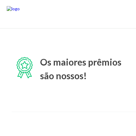
Os maiores prêmios
são nossos!