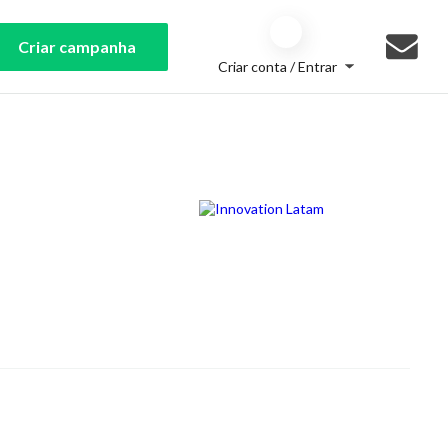
Criar campanha
Criar conta / Entrar