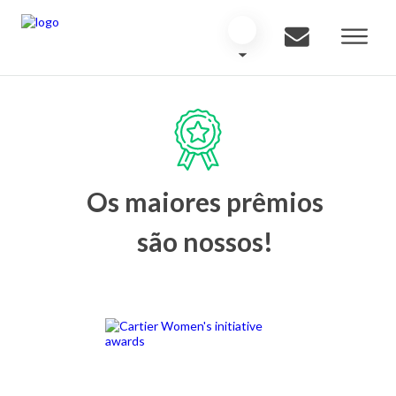
Os maiores prêmios
são nossos!