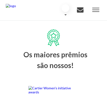
Os maiores prêmios
são nossos!