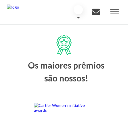
Os maiores prêmios
são nossos!