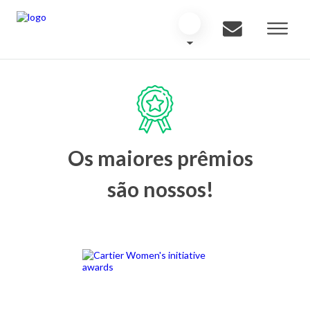
Os maiores prêmios
são nossos!