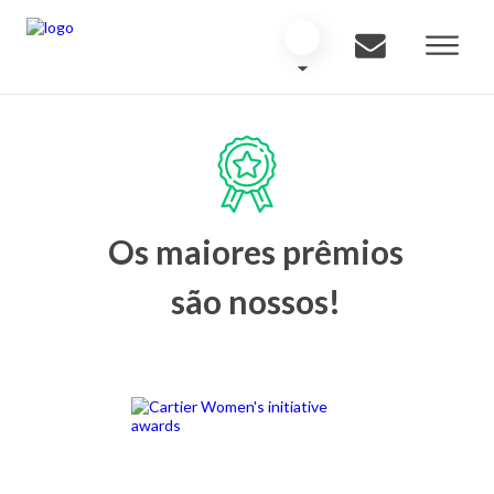
Os maiores prêmios
são nossos!