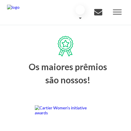
Os maiores prêmios
são nossos!