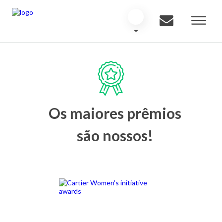
Os maiores prêmios
são nossos!