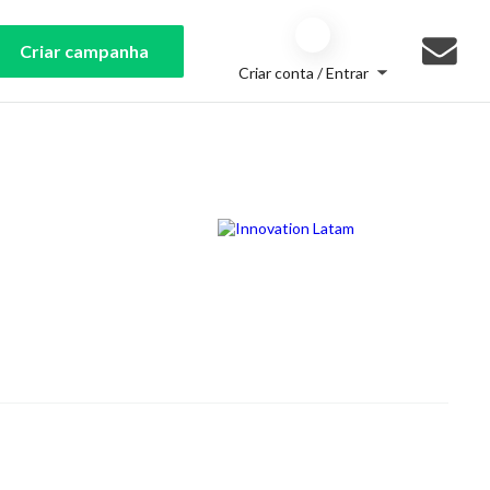
Criar campanha
Criar conta / Entrar