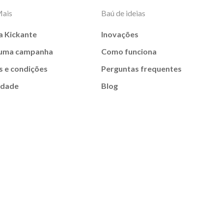
Mais
Baú de ideias
a Kickante
Inovações
 uma campanha
Como funciona
 e condições
Perguntas frequentes
idade
Blog