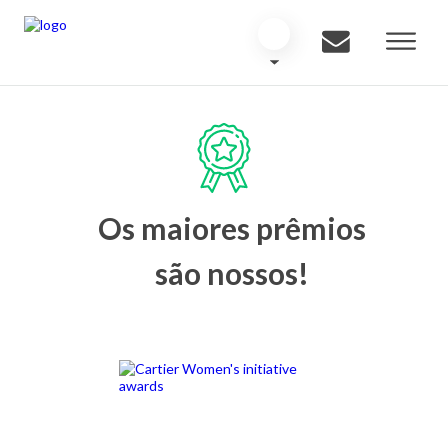
Os maiores prêmios
são nossos!