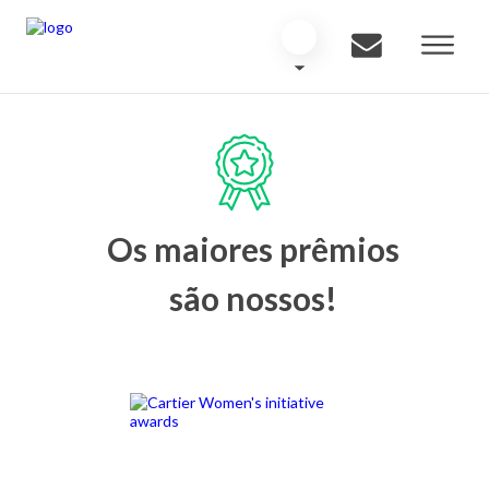
Os maiores prêmios
são nossos!