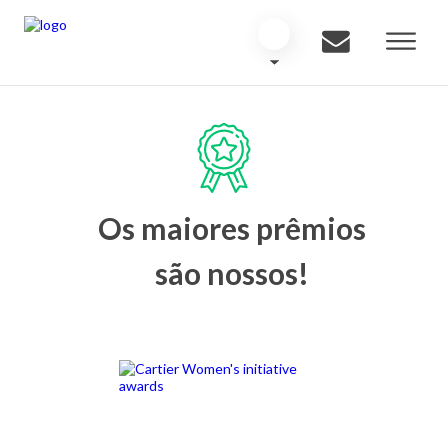
Os maiores prêmios
são nossos!