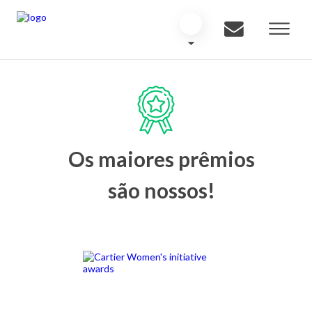
Os maiores prêmios
são nossos!