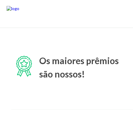
Os maiores prêmios
são nossos!