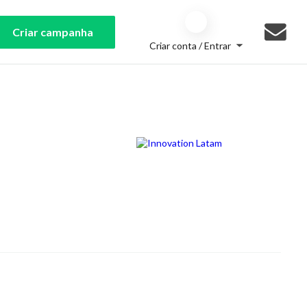
Criar campanha
Criar conta / Entrar