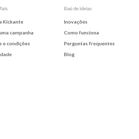
Mais
Baú de ideias
a Kickante
Inovações
 uma campanha
Como funciona
 e condições
Perguntas frequentes
idade
Blog