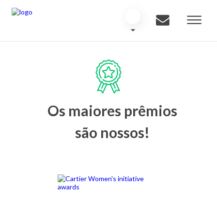
Os maiores prêmios
são nossos!