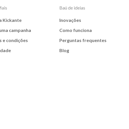
Mais
Baú de ideias
a Kickante
Inovações
 uma campanha
Como funciona
 e condições
Perguntas frequentes
idade
Blog