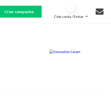
Criar campanha
Criar conta / Entrar