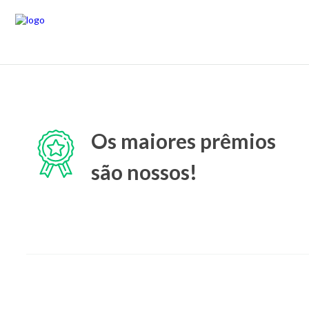
Os maiores prêmios
são nossos!