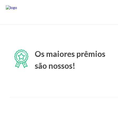
Os maiores prêmios
são nossos!