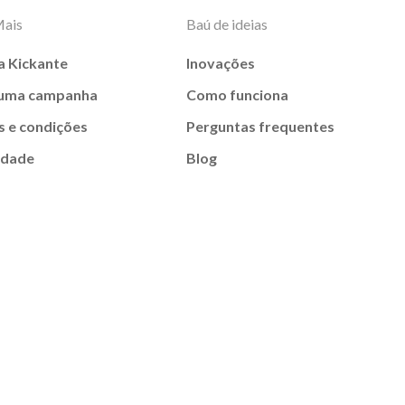
Mais
Baú de ideias
a Kickante
Inovações
 uma campanha
Como funciona
 e condições
Perguntas frequentes
idade
Blog