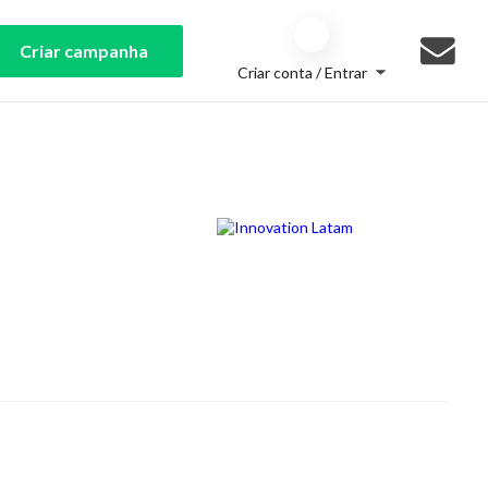
Criar campanha
Criar conta / Entrar