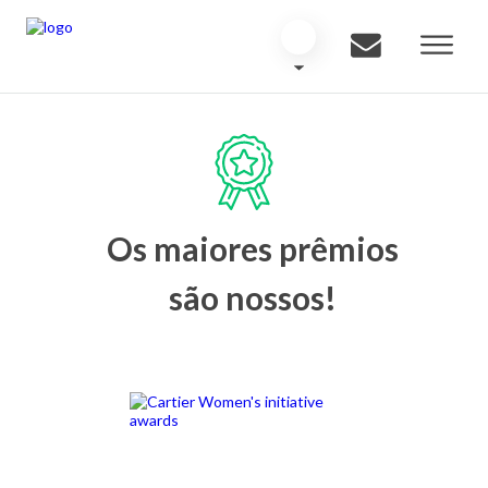
Os maiores prêmios
são nossos!