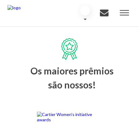
Os maiores prêmios
são nossos!