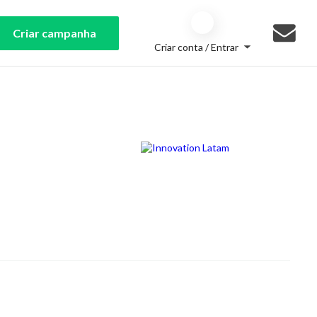
Criar campanha
Criar conta / Entrar