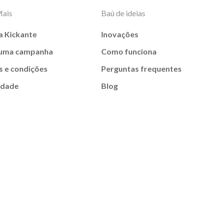
Mais
Baú de ideias
a Kickante
Inovações
 uma campanha
Como funciona
 e condições
Perguntas frequentes
idade
Blog