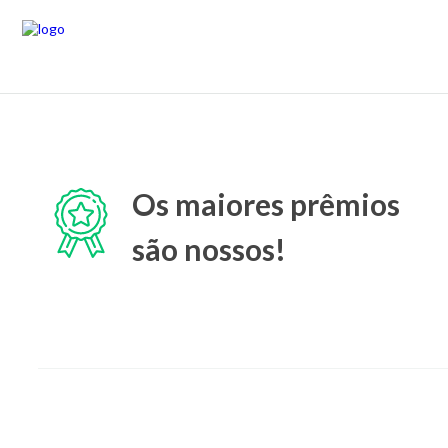
Os maiores prêmios
são nossos!