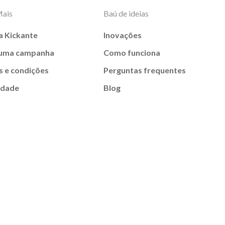
Mais
Baú de ideias
a Kickante
Inovações
 uma campanha
Como funciona
 e condições
Perguntas frequentes
idade
Blog