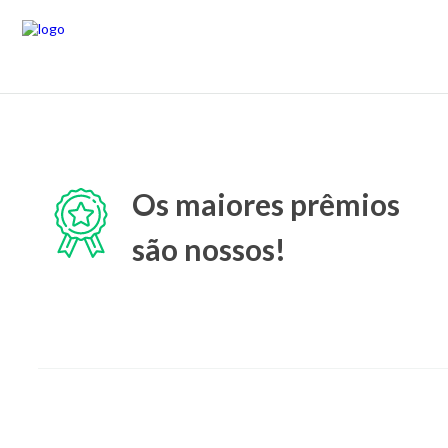
Os maiores prêmios
são nossos!