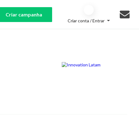
Criar campanha
Criar conta / Entrar