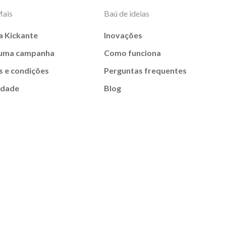
Mais
Baú de ideias
a Kickante
Inovações
 uma campanha
Como funciona
 e condições
Perguntas frequentes
idade
Blog