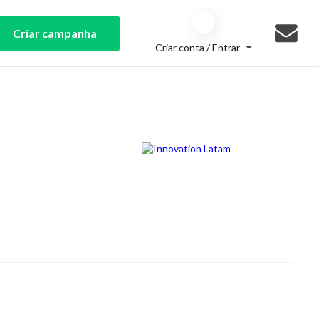
Criar campanha
Criar conta / Entrar