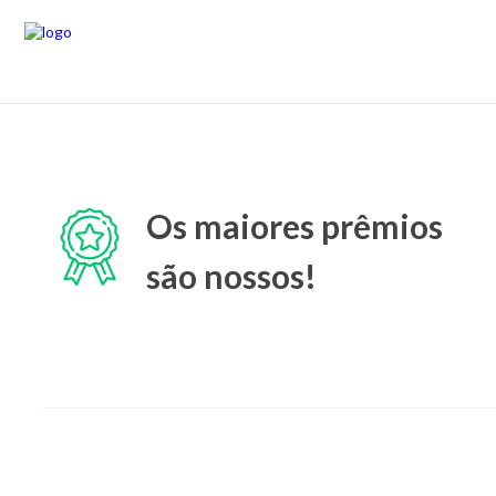
Os maiores prêmios
são nossos!