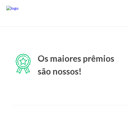
Os maiores prêmios
são nossos!