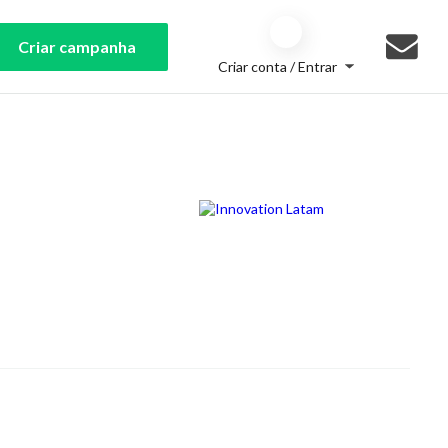
Criar campanha
Criar conta / Entrar