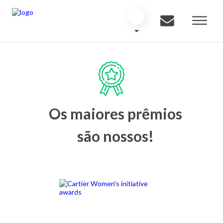
Os maiores prêmios
são nossos!