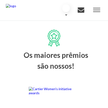
Os maiores prêmios
são nossos!