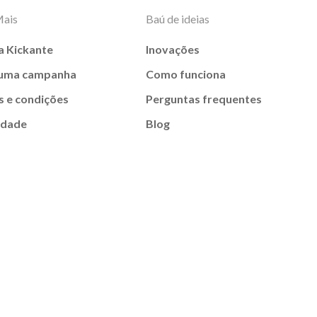
Mais
Baú de ideias
a Kickante
Inovações
 uma campanha
Como funciona
 e condições
Perguntas frequentes
idade
Blog