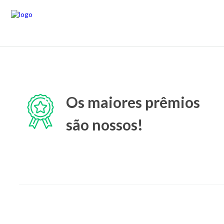
Os maiores prêmios
são nossos!