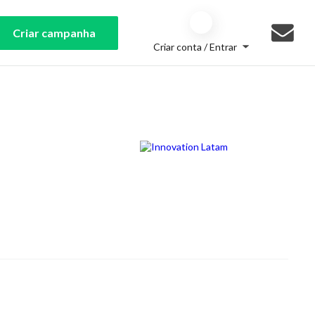
Criar campanha
Criar conta / Entrar