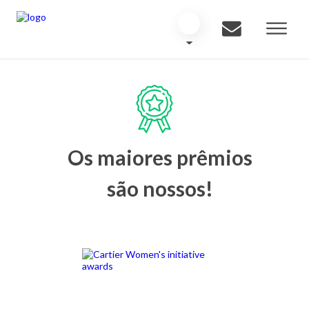
Os maiores prêmios
são nossos!