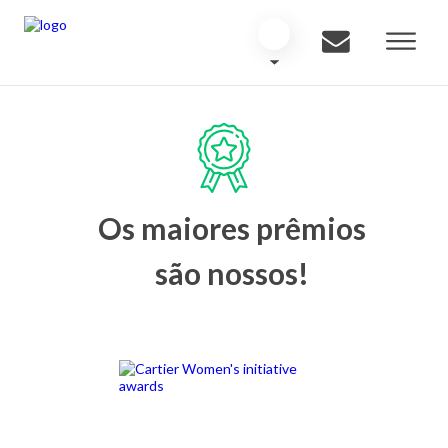
Os maiores prêmios
são nossos!